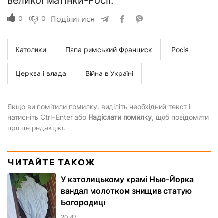
великої матінки-Росії.
0
0
Поділитися
Католики
Папа римський Франциск
Росія
Церква і влада
Війна в Україні
Якщо ви помітили помилку, виділіть необхідний текст і
натисніть Ctrl+Enter або
Надіслати помилку
, щоб повідомити
про це редакцію.
ЧИТАЙТЕ ТАКОЖ
У католицькому храмі Нью-Йорка
вандал молотком знищив статую
Богородиці
20:47