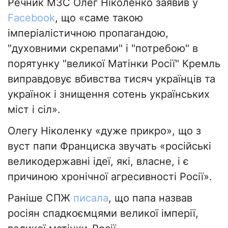
Речник МЗС Олег Ніколенко заявив у
Facebook
, що «саме такою
імперіалістичною пропагандою,
"духовними скрепами" і "потребою" в
порятунку "великої Матінки Росії" Кремль
виправдовує вбивства тисяч українців та
українок і знищення сотень українських
міст і сіл».
Олегу Ніколенку «дуже прикро», що з
вуст папи Франциска звучать «російські
великодержавні ідеї, які, власне, і є
причиною хронічної агресивності Росії».
Раніше СПЖ
писала
, що папа назвав
росіян спадкоємцями великої імперії,