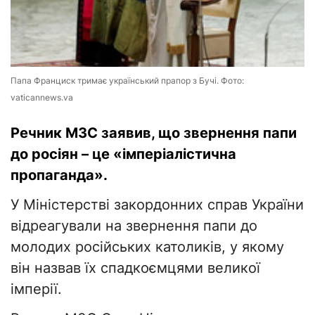
Папа Франциск тримає український прапор з Бучі. Фото:
vaticannews.va
Речник МЗС заявив, що звернення папи
до росіян – це «імперіалістична
пропаганда».
У Міністерстві закордонних справ України
відреагували на звернення папи до
молодих російських католиків, у якому
він назвав їх спадкоємцями великої
імперії.