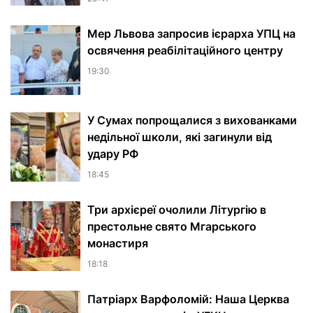
Мер Львова запросив ієрарха УПЦ на
освячення реабілітаційного центру
19:30
У Сумах попрощалися з вихованками
недільної школи, які загинули від
удару РФ
18:45
Три архієреї очолили Літургію в
престольне свято Мгарського
монастиря
18:18
Патріарх Варфоломій: Наша Церква