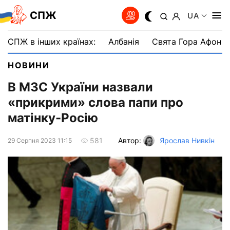
СПЖ
UA
СПЖ в інших країнах:
Албанія
Свята Гора Афон
НОВИНИ
В МЗС України назвали
«прикрими» слова папи про
матінку-Росію
Автор:
Ярослав Нивкін
581
29 Серпня 2023 11:15