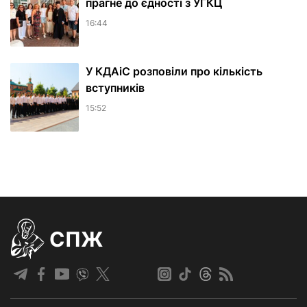
прагне до єдності з УГКЦ
16:44
У КДАіС розповіли про кількість
вступників
15:52
СПЖ