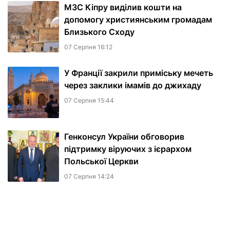
МЗС Кіпру виділив кошти на
допомогу християнським громадам
Близького Сходу
07 Серпня 16:12
У Франції закрили приміську мечеть
через заклики імамів до джихаду
07 Серпня 15:44
Генконсул України обговорив
підтримку віруючих з ієрархом
Польської Церкви
07 Серпня 14:24