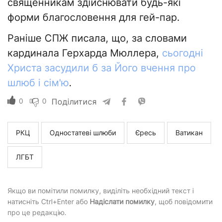
священникам здійснювати будь-які
форми благословення для гей-пар.
Раніше СПЖ писала, що, за словами
кардинала Герхарда Мюллера,
сьогодні
Христа засудили б за Його вчення про
шлюб і сім'ю
.
0
0
Поділитися
РКЦ
Одностатеві шлюби
Єресь
Ватикан
ЛГБТ
Якщо ви помітили помилку, виділіть необхідний текст і
натисніть Ctrl+Enter або
Надіслати помилку
, щоб повідомити
про це редакцію.