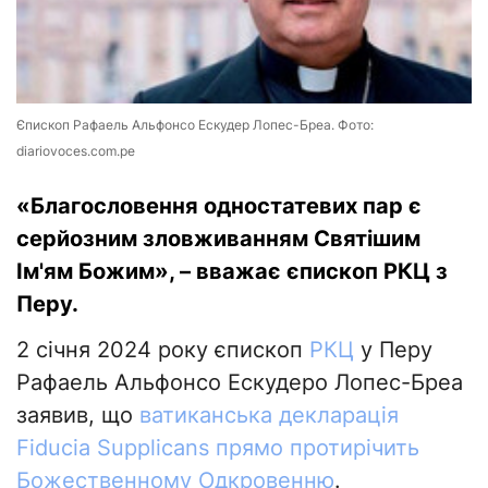
Єпископ Рафаель Альфонсо Ескудер Лопес-Бреа. Фото:
diariovoces.com.pe
«Благословення одностатевих пар є
серйозним зловживанням Святішим
Ім'ям Божим», – вважає єпископ РКЦ з
Перу.
2 січня 2024 року єпископ
РКЦ
у Перу
Рафаель Альфонсо Ескудеро Лопес-Бреа
заявив, що
ватиканська декларація
Fiducia Supplicans прямо протирічить
Божественному Одкровенню
.