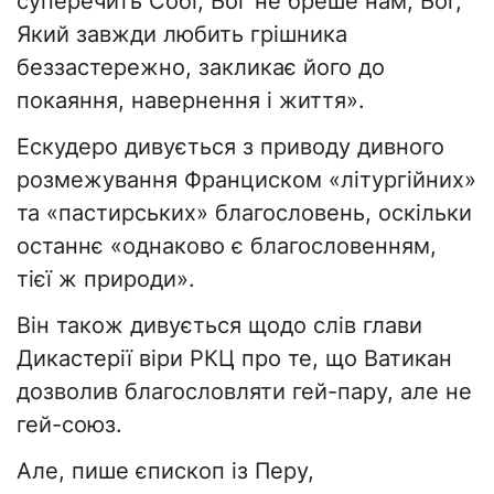
суперечить Собі; Бог не бреше нам; Бог,
Який завжди любить грішника
беззастережно, закликає його до
покаяння, навернення і життя».
Ескудеро дивується з приводу дивного
розмежування Франциском «літургійних»
та «пастирських» благословень, оскільки
останнє «однаково є благословенням,
тієї ж природи».
Він також дивується щодо слів глави
Дикастерії віри РКЦ про те, що Ватикан
дозволив благословляти гей-пару, але не
гей-союз.
Але, пише єпископ із Перу,