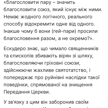
«благословити пару – значить
благословити союз, який існує між ними.
Немає жодного логічного, реального
способу відокремити одне від одного.
Інакше чому б вони (гей-пари) просили
благословення разом, а не окремо?».
Ескудеро знає, що чимало священників
та єпископів збивають вірян зі шляху,
благословляючи гріховні союзи,
здійснюючи жахливе святотатство, і
попереджає про руйнівні наслідки такої
поведінки, спрямованої на знищення
Передання Церкви.
У зв'язку з цим він заборонив своїм