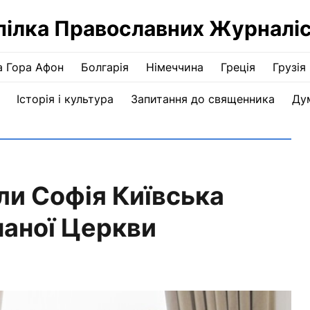
пілка Православних Журналіс
а Гора Афон
Болгарія
Німеччина
Греція
Грузія
Історія і культура
Запитання до священника
Ду
ли Софія Київська
наної Церкви