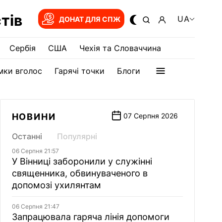
тів
UA
ДОНАТ ДЛЯ СПЖ
Сербія
США
Чехія та Словаччина
мки вголос
Гарячі точки
Блоги
НОВИНИ
07 Серпня 2026
Останні
Популярні
06 Серпня 21:57
У Вінниці заборонили у служінні
священника, обвинуваченого в
допомозі ухилянтам
06 Серпня 21:47
Запрацювала гаряча лінія допомоги