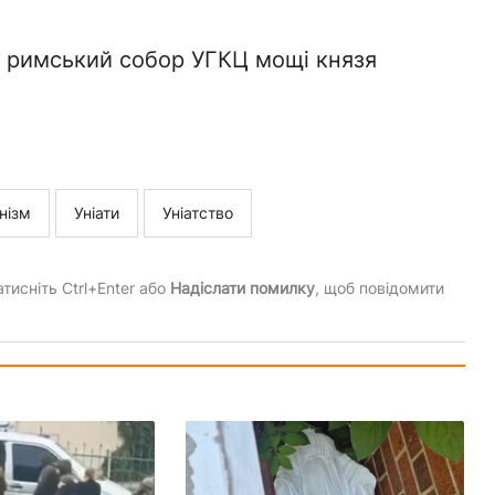
у римський собор УГКЦ мощі князя
нізм
Уніати
Уніатство
тисніть Ctrl+Enter або
Надіслати помилку
, щоб повідомити