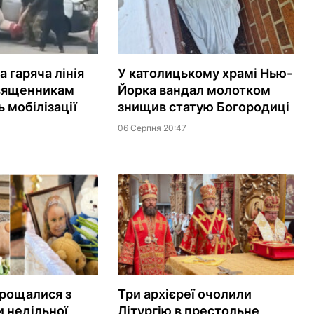
 гаряча лінія
У католицькому храмі Нью-
вященникам
Йорка вандал молотком
 мобілізації
знищив статую Богородиці
06 Серпня 20:47
рощалися з
Три архієреї очолили
 недільної
Літургію в престольне