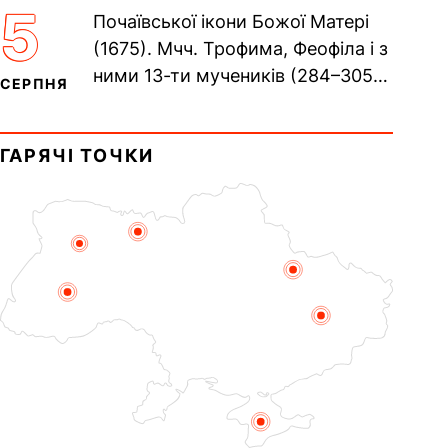
Хрещенні Романа і Давида (1015).
5
Почаївської ікони Божої Матері
Прп. Полікарпа, архімандрита...
(1675). Мчч. Трофима, Феофіла і з
ними 13-ти мучеників (284–305).
СЕРПНЯ
Сщмч. Аполлінарія, єп.
Равенійського (близько 75)....
ГАРЯЧІ ТОЧКИ