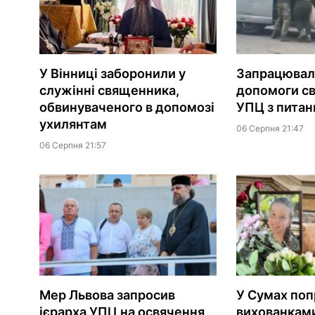
У Вінниці заборонили у
Запрацювала
служінні священника,
допомоги с
обвинуваченого в допомозі
УПЦ з питань
ухилянтам
06 Серпня 21:47
06 Серпня 21:57
Мер Львова запросив
У Сумах поп
ієрарха УПЦ на освячення
вихованками