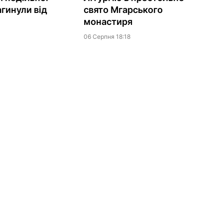
агинули від
свято Мгарського
монастиря
06 Серпня 18:18