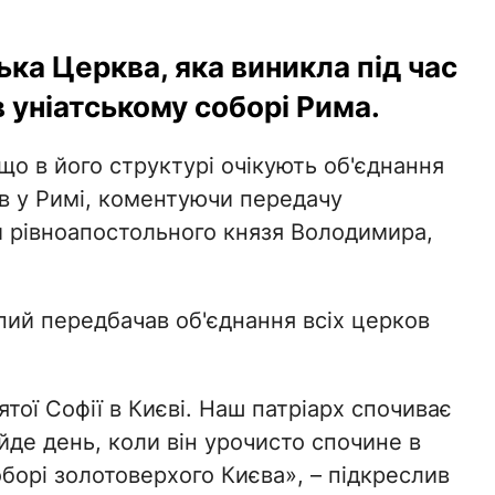
ка Церква, яка виникла під час
 уніатському соборі Рима.
 що в його структурі очікують об'єднання
ів у Римі, коментуючи передачу
 рівноапостольного князя Володимира,
.
пий передбачав об'єднання всіх церков
тої Софії в Києві. Наш патріарх спочиває
йде день, коли він урочисто спочине в
орі золотоверхого Києва», – підкреслив