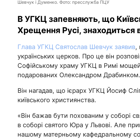
Шевчук і Думенко. Фото: пресслужба ПЦУ
В УГКЦ запевняють, що Київсь
Хрещення Русі, знаходиться в
Глава УГКЦ Святослав Шевчук заявив
,
українських церков. Про це він розпов
Софійському храму УГКЦ в Римі мощей
подарованих Олександром Драбинком
Він нагадав, що ієрарх УГКЦ Йосиф Слі
київського християнства.
«Він бажав бути похованим у соборі свя
в соборі святого Юра у Львові. Але при
нашому матерньому кафедральному соб