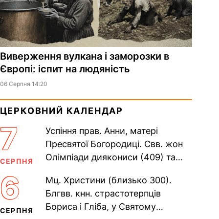
Виверження вулкана і заморозки в
Європі: іспит на людяність
06 Серпня 14:20
ЦЕРКОВНИЙ КАЛЕНДАР
7
Успіння прав. Анни, матері
Пресвятої Богородиці. Свв. жон
Олімпіади диякониси (409) та
СЕРПНЯ
Євпраксії діви, Тавенської (413).
6
Мц. Христини (близько 300).
Пам’ять V Вселенського...
Блгвв. кнн. страстотерпців
Бориса і Гліба, у Святому
СЕРПНЯ