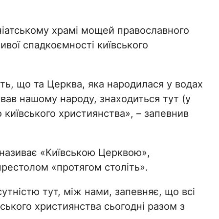
уніатському храмі мощей православного
живої спадкоємності київського
ть, що та Церква, яка народилася у водах
ував нашому народу, знаходиться тут (у
о київського християнства», – запевнив
 називає «Київською Церквою»,
престолом «протягом століть».
тністю тут, між нами, запевняє, що всі
вського християнства сьогодні разом з