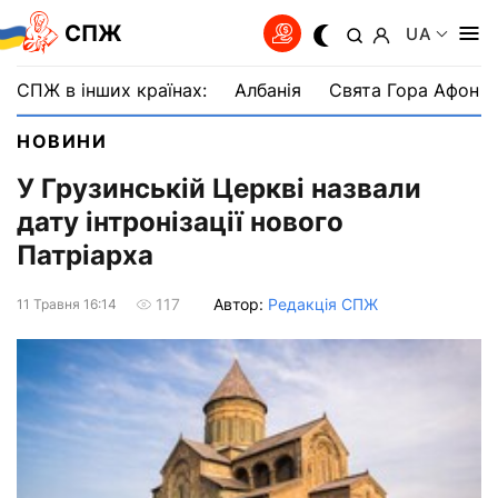
СПЖ
UA
СПЖ в інших країнах:
Албанія
Свята Гора Афон
НОВИНИ
У Грузинській Церкві назвали
дату інтронізації нового
Патріарха
Автор:
Редакція СПЖ
117
11 Травня 16:14