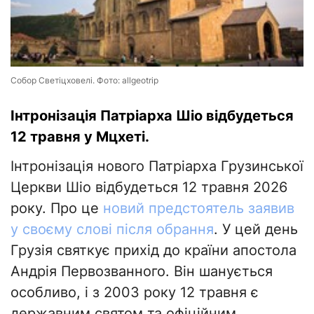
Собор Светіцховелі. Фото: allgeotrip
Інтронізація Патріарха Шіо відбудеться
12 травня у Мцхеті.
Інтронізація нового Патріарха Грузинської
Церкви Шіо відбудеться 12 травня 2026
року. Про це
новий предстоятель
заявив
у своєму слові після обрання
. У цей день
Грузія святкує прихід до країни апостола
Андрія Первозванного. Він шанується
особливо, і з 2003 року 12 травня є
державним святом та офіційним