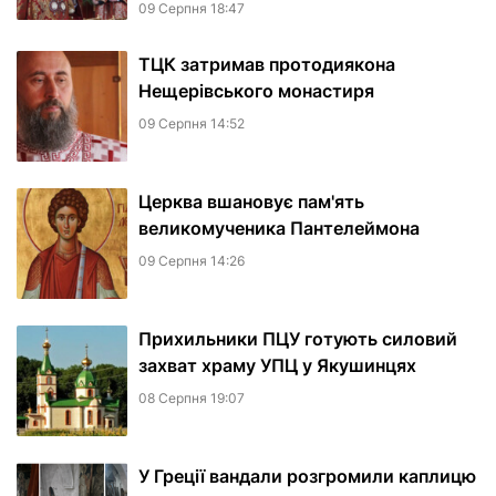
09 Серпня 18:47
ТЦК затримав протодиякона
Нещерівського монастиря
09 Серпня 14:52
Церква вшановує пам'ять
великомученика Пантелеймона
09 Серпня 14:26
Прихильники ПЦУ готують силовий
захват храму УПЦ у Якушинцях
08 Серпня 19:07
У Греції вандали розгромили каплицю