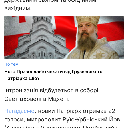
вихідним.
По темі
Чого Православ'ю чекати від Грузинського
Патріарха Шіо?
Інтронізація відбудеться в соборі
Светіцховелі в Мцхеті.
Нагадаємо
, новий Патріарх отримав 22
голоси, митрополит Руїс-Урбніський Йов