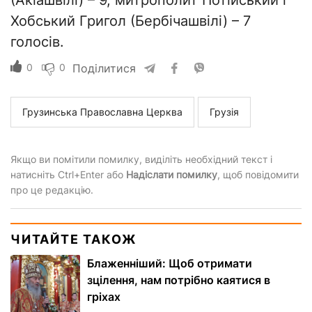
(Акіашвілі) – 9, митрополит Потійський і
Хобський Григол (Бербічашвілі) – 7
голосів.
0
0
Поділитися
Грузинська Православна Церква
Грузія
Якщо ви помітили помилку, виділіть необхідний текст і
натисніть Ctrl+Enter або
Надіслати помилку
, щоб повідомити
про це редакцію.
ЧИТАЙТЕ ТАКОЖ
Блаженніший: Щоб отримати
зцілення, нам потрібно каятися в
гріхах