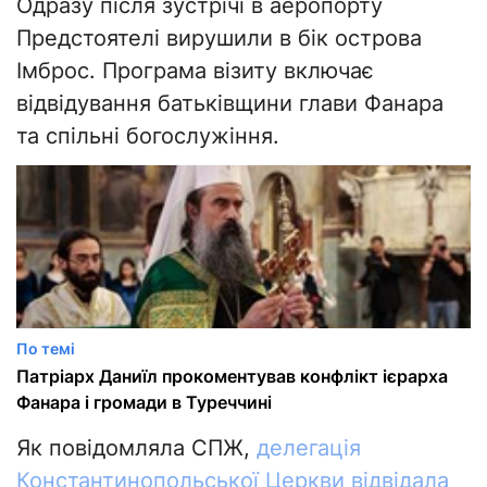
Одразу після зустрічі в аеропорту
Предстоятелі вирушили в бік острова
Імброс. Програма візиту включає
відвідування батьківщини глави Фанара
та спільні богослужіння.
По темі
Патріарх Даниїл прокоментував конфлікт ієрарха
Фанара і громади в Туреччині
Як повідомляла СПЖ,
делегація
Константинопольської Церкви відвідала