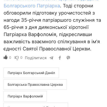
Болгарського Патріарха
. Тоді сторони
обговорили підготовку урочистостей з
нагоди 35-річчя патріаршого служіння та
65-річчя з дня диякон­ської хіротонії
Патріарха Варфоломія, підкресливши
важливість взаємного спілкування в ім'я
єдності Святої Православної Церкви.
0
0
Поділитися
Патріарх Болгарський Данііл
Болгарська Православна Церква
Патріарх Варфоломій