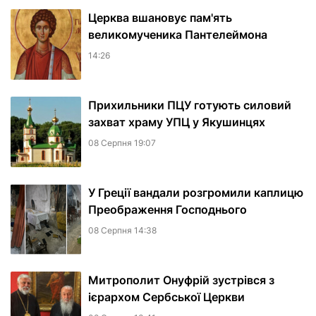
Церква вшановує пам'ять
великомученика Пантелеймона
14:26
Прихильники ПЦУ готують силовий
захват храму УПЦ у Якушинцях
08 Серпня 19:07
У Греції вандали розгромили каплицю
Преображення Господнього
08 Серпня 14:38
Митрополит Онуфрій зустрівся з
ієрархом Сербської Церкви