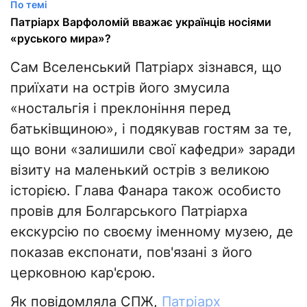
По темі
Патріарх Варфоломій вважає українців носіями
«руського мира»?
Сам Вселенський Патріарх зізнався, що
приїхати на острів його змусила
«ностальгія і преклоніння перед
батьківщиною», і подякував гостям за те,
що вони «залишили свої кафедри» заради
візиту на маленький острів з великою
історією. Глава Фанара також особисто
провів для Болгарського Патріарха
екскурсію по своєму іменному музею, де
показав експонати, пов'язані з його
церковною кар'єрою.
Як повідомляла СПЖ,
Патріарх