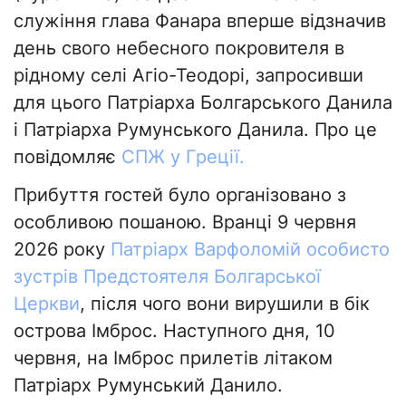
служіння глава Фанара вперше відзначив
день свого небесного покровителя в
рідному селі Агіо-Теодорі, запросивши
для цього Патріарха Болгарського Данила
і Патріарха Румунського Данила. Про це
повідомляє
СПЖ у Греції.
Прибуття гостей було організовано з
особливою пошаною. Вранці 9 червня
2026 року
Патріарх Варфоломій особисто
зустрів Предстоятеля Болгарської
Церкви
, після чого вони вирушили в бік
острова Імброс. Наступного дня, 10
червня, на Імброс прилетів літаком
Патріарх Румунський Данило.