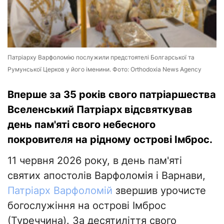
Патріарху Варфоломію послужили предстоятелі Болгарської та
Румунської Церков у його іменини. Фото: Orthodoxia News Agency
Вперше за 35 років свого патріаршества
Вселенський Патріарх відсвяткував
день пам'яті свого небесного
покровителя на рідному острові Імброс.
11 червня 2026 року, в день пам'яті
святих апостолів Варфоломія і Варнави,
Патріарх Варфоломій
звершив урочисте
богослужіння на острові Імброс
(Туреччина). За десятиліття свого