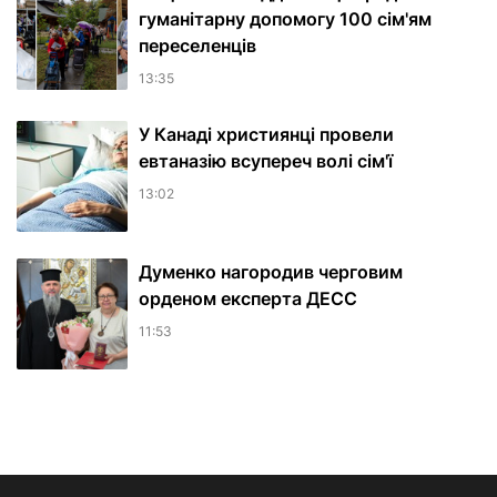
гуманітарну допомогу 100 сім'ям
переселенців
13:35
У Канаді християнці провели
евтаназію всупереч волі сім'ї
13:02
Думенко нагородив черговим
орденом експерта ДЕСС
11:53