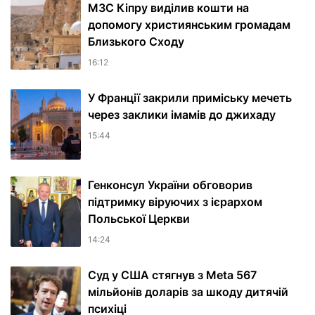
МЗС Кіпру виділив кошти на
допомогу християнським громадам
Близького Сходу
16:12
У Франції закрили приміську мечеть
через заклики імамів до джихаду
15:44
Генконсул України обговорив
підтримку віруючих з ієрархом
Польської Церкви
14:24
Суд у США стягнув з Meta 567
мільйонів доларів за шкоду дитячій
психіці