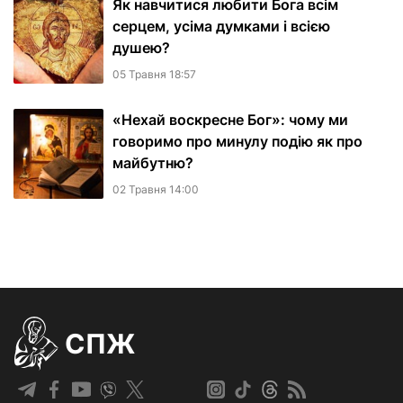
Як навчитися любити Бога всім
серцем, усіма думками і всією
душею?
05 Травня 18:57
«Нехай воскресне Бог»: чому ми
говоримо про минулу подію як про
майбутню?
02 Травня 14:00
СПЖ