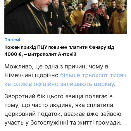
По темі
Кожен прихід ПЦУ повинен платити Фанару від
4000 €, – митрополит Антоній
Можливо, це одна з причин, чому в
Німеччині щорічно
більше трьохсот тисяч
католиків офіційно залишають церкву
.
Зворотний бік цього явища полягає в
тому, що часто людина, яка сплатила
церковний податок, вважає вже зайвою
участь у богослужінні та житті громади.