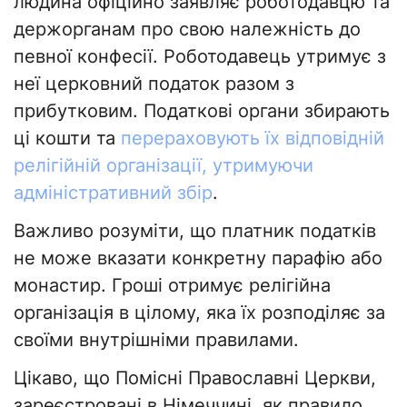
людина офіційно заявляє роботодавцю та
держорганам про свою належність до
певної конфесії. Роботодавець утримує з
неї церковний податок разом з
прибутковим. Податкові органи збирають
ці кошти та
перераховують їх відповідній
релігійній організації, утримуючи
адміністративний збір
.
Важливо розуміти, що платник податків
не може вказати конкретну парафію або
монастир. Гроші отримує релігійна
організація в цілому, яка їх розподіляє за
своїми внутрішніми правилами.
Цікаво, що Помісні Православні Церкви,
зареєстровані в Німеччині, як правило,