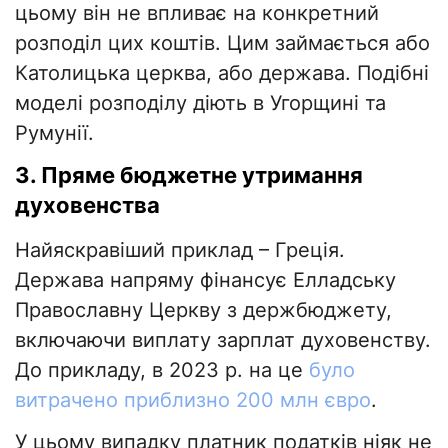
цьому він не впливає на конкретний
розподіл цих коштів. Цим займається або
Католицька церква, або держава. Подібні
моделі розподілу діють в Угорщині та
Румунії.
3. Пряме бюджетне утримання
духовенства
Найяскравіший приклад – Греція.
Держава напряму фінансує Елладську
Православну Церкву з держбюджету,
включаючи виплату зарплат духовенству.
До прикладу, в 2023 р. на це
було
витрачено приблизно 200 млн євро
.
У цьому випадку платник податків ніяк не