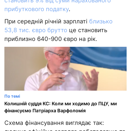
становить 9% від суми нарахованого
прибуткового податку
.
При середній річній зарплаті
близько
53,8 тис. євро брутто
це становить
приблизно 640-900 євро на рік.
По темі
Колишній суддя КС: Коли ми ходимо до ПЦУ, ми
фінансуємо Патріарха Варфоломія
Схема фінансування виглядає так: