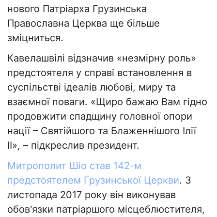
нового Патріарха Грузинська
Православна Церква ще більше
зміцниться.
Кавелашвілі відзначив «незмірну роль»
предстоятеля у справі встановлення в
суспільстві ідеалів любові, миру та
взаємної поваги. «Щиро бажаю Вам гідно
продовжити спадщину головної опори
нації – Святійшого та Блаженнішого Ілії
II», – підкреслив президент.
Митрополит Шіо став 142-м
предстоятелем Грузинської Церкви
. З
листопада 2017 року він виконував
обов'язки патріаршого місцеблюстителя,