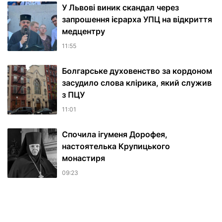
У Львові виник скандал через
запрошення ієрарха УПЦ на відкриття
медцентру
11:55
Болгарське духовенство за кордоном
засудило слова клірика, який служив
з ПЦУ
11:01
Спочила ігуменя Дорофея,
настоятелька Крупицького
монастиря
09:23