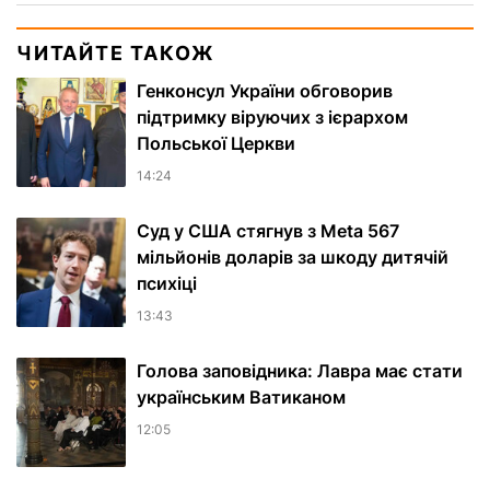
ЧИТАЙТЕ ТАКОЖ
Генконсул України обговорив
підтримку віруючих з ієрархом
Польської Церкви
14:24
Суд у США стягнув з Meta 567
мільйонів доларів за шкоду дитячій
психіці
13:43
Голова заповідника: Лавра має стати
українським Ватиканом
12:05