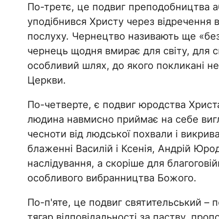
По-третє, це подвиг преподобництва аб
уподібнився Христу через відречення ві
послуху. Чернецтво називають ще «бе
чернець щодня вмирає для світу, для св
особливий шлях, до якого покликані не
Церкви.
По-четверте, є подвиг юродства Христа
людина навмисно приймає на себе вигл
чесноти від людської похвали і викрив
блаженні Василій і Ксенія, Андрій Юрод
наслідування, а скоріше для благогові
особливого вибранництва Божого.
По-п'яте, це подвиг святительський – по
тягар відповідальності за паству, проп