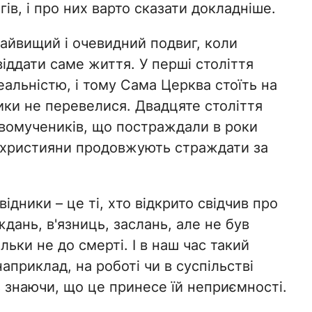
гів, і про них варто сказати докладніше.
айвищий і очевидний подвиг, коли
віддати саме життя. У перші століття
альністю, і тому Сама Церква стоїть на
ники не перевелися. Двадцяте століття
вомучеників, що постраждали в роки
іту християни продовжують страждати за
ідники – це ті, хто відкрито свідчив про
дань, в'язниць, заслань, але не був
льки не до смерті. І в наш час такий
приклад, на роботі чи в суспільстві
ь знаючи, що це принесе їй неприємності.