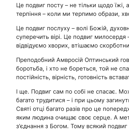
Це подвиг посту – не тільки щодо їжі, 
терпіння – коли ми терпимо образи, хв
Це подвиг послуху – волі Божій, духов
суперечить вірі. Це подвиг милосердя
відвідуємо хворих, втішаємо скорботни
Преподобний Амвросій Оптинський гов
боротьба, і хто не бореться, той не спа
постійність, вірність, готовність встава
І ще. Подвиг сам по собі не спасає. Мо
багато трудитися – і при цьому загинут
Святі отці багато разів про це поперед
яким людина очищає своє серце. А мет
з'єднання з Богом. Тому всякий подвиг