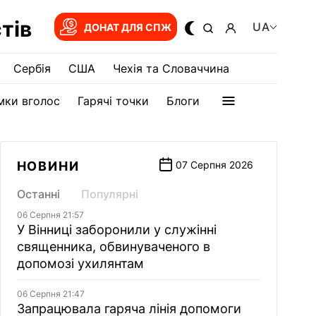
тів
UA
ДОНАТ ДЛЯ СПЖ
Сербія
США
Чехія та Словаччина
мки вголос
Гарячі точки
Блоги
НОВИНИ
07 Серпня 2026
Останні
Популярні
06 Серпня 21:57
У Вінниці заборонили у служінні
священника, обвинуваченого в
допомозі ухилянтам
06 Серпня 21:47
Запрацювала гаряча лінія допомоги