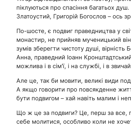
піклуються про спасіння багатьох душ.
Златоустий, Григорій Богослов – ось зр
По-шосте, є подвиг праведництва у світ
монастир, не прийняв мученицький він
зумів зберегти чистоту душі, вірність 
Анна, праведний Іоанн Кронштадтський 
можлива і в сім'ї, і на службі, і в зви
Але це, так би мовити, великі види подв
А якщо говорити про повсякденне житт
бути подвигом – хай навіть малим і не
Що ж це за подвиги? Це, перш за все,
себе молитися, особливо коли не хочет