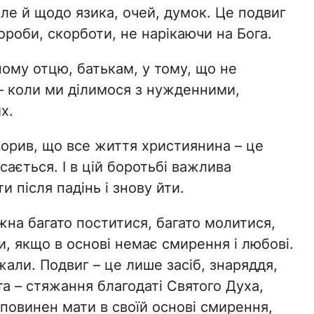
але й щодо язика, очей, думок. Це подвиг
ороби, скорботи, не нарікаючи на Бога.
ному отцю, батькам, у тому, що не
 – коли ми ділимося з нужденними,
х.
орив, що все життя християнина – це
сається. І в цій боротьбі важлива
ти після падінь і знову йти.
жна багато поститися, багато молитися,
и, якщо в основі немає смирення і любові.
жали. Подвиг – це лише засіб, знаряддя,
а – стяжання благодаті Святого Духа,
 повинен мати в своїй основі смирення,