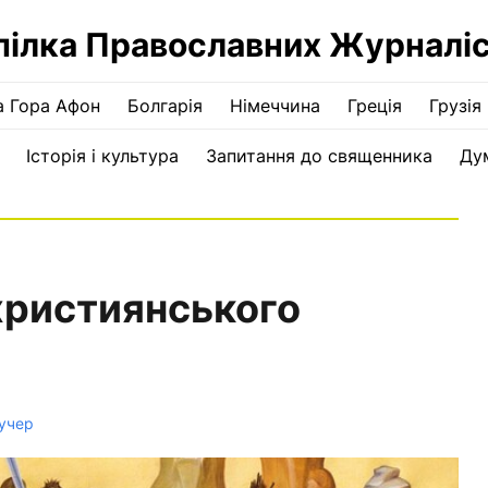
пілка Православних Журналіс
а Гора Афон
Болгарія
Німеччина
Греція
Грузія
Історія і культура
Запитання до священника
Ду
 християнського
Кучер