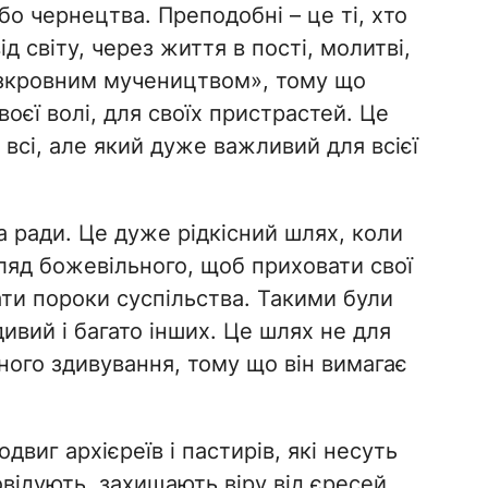
о чернецтва. Преподобні – це ті, хто
д світу, через життя в пості, молитві,
зкровним мучеництвом», тому що
оєї волі, для своїх пристрастей. Це
 всі, але який дуже важливий для всієї
 ради. Це дуже рідкісний шлях, коли
яд божевільного, щоб приховати свої
ати пороки суспільства. Такими були
ивий і багато інших. Це шлях не для
йного здивування, тому що він вимагає
двиг архієреїв і пастирів, які несуть
овідують, захищають віру від єресей,