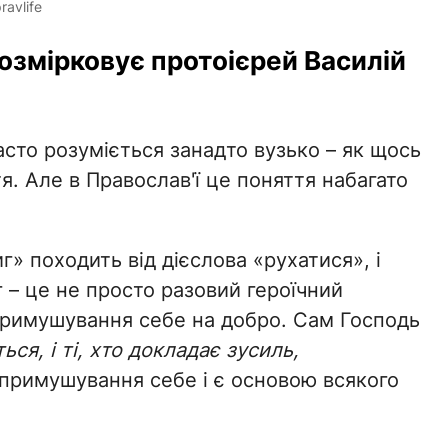
avlife
змірковує протоієрей Василій
асто розуміється занадто вузько – як щось
я. Але в Православ'ї це поняття набагато
» походить від дієслова «рухатися», і
г – це не просто разовий героїчний
 примушування себе на добро. Сам Господь
я, і ті, хто докладає зусиль,
 примушування себе і є основою всякого