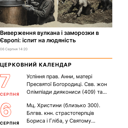
Виверження вулкана і заморозки в
Європі: іспит на людяність
06 Серпня 14:20
ЦЕРКОВНИЙ КАЛЕНДАР
7
Успіння прав. Анни, матері
Пресвятої Богородиці. Свв. жон
Олімпіади диякониси (409) та
СЕРПНЯ
Євпраксії діви, Тавенської (413).
6
Мц. Христини (близько 300).
Пам’ять V Вселенського...
Блгвв. кнн. страстотерпців
Бориса і Гліба, у Святому
СЕРПНЯ