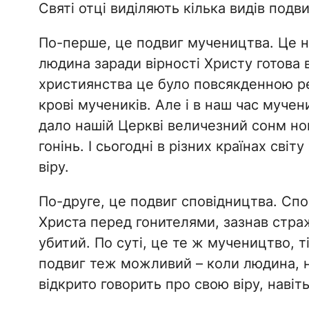
Святі отці виділяють кілька видів подви
По-перше, це подвиг мучеництва. Це н
людина заради вірності Христу готова 
християнства це було повсякденною ре
крові мучеників. Але і в наш час муче
дало нашій Церкві величезний сонм но
гонінь. І сьогодні в різних країнах св
віру.
По-друге, це подвиг сповідництва. Спов
Христа перед гонителями, зазнав страж
убитий. По суті, це те ж мучеництво, ті
подвиг теж можливий – коли людина, на
відкрито говорить про свою віру, навіт