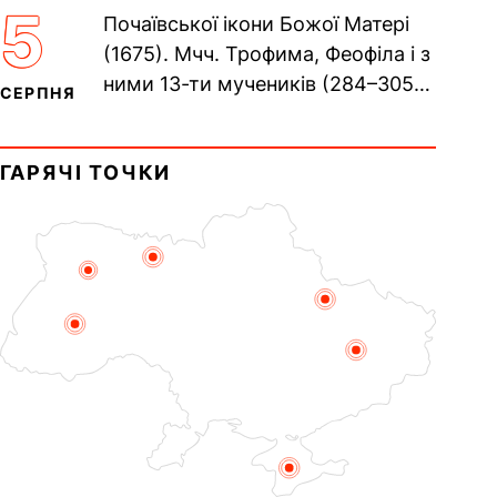
Хрещенні Романа і Давида (1015).
5
Почаївської ікони Божої Матері
Прп. Полікарпа, архімандрита...
(1675). Мчч. Трофима, Феофіла і з
ними 13-ти мучеників (284–305).
СЕРПНЯ
Сщмч. Аполлінарія, єп.
Равенійського (близько 75)....
ГАРЯЧІ ТОЧКИ