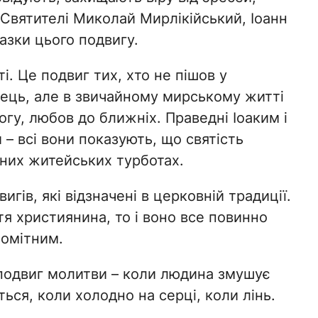
 Святителі Миколай Мирлікійський, Іоанн
азки цього подвигу.
і. Це подвиг тих, хто не пішов у
ець, але в звичайному мирському житті
Богу, любов до ближніх. Праведні Іоаким і
– всі вони показують, що святість
чайних житейських турботах.
игів, які відзначені в церковній традиції.
я християнина, то і воно все повинно
помітним.
 подвиг молитви – коли людина змушує
ься, коли холодно на серці, коли лінь.