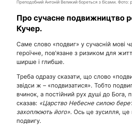
Преподобний Антоній Великий бореться з бісами. Фото: pr
Про сучасне подвижництво ро
Кучер.
Саме слово «подвиг» у сучасній мові ч
героїчне, пов'язане з ризиком для житт
ширше і глибше.
Треба одразу сказати, що слово «подвиг
звідси ж – «подвизатися». Тобто подви
вчинок, а постійний рух душі до Бога,
сказав:
«Царство Небесне силою беретьс
захоплюють його».
Ось це зусилля, це
подвигу.