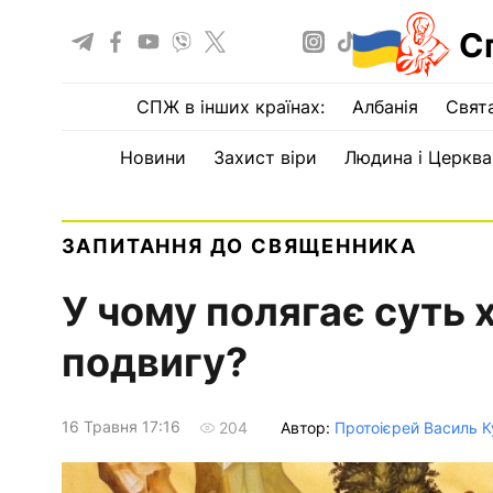
С
СПЖ в інших країнах:
Албанія
Свят
Новини
Захист віри
Людина і Церква
ЗАПИТАННЯ ДО СВЯЩЕННИКА
У чому полягає суть
подвигу?
16 Травня 17:16
Автор:
Протоієрей Василь 
204