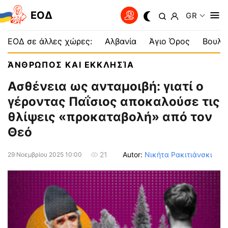
EOΔ
GR
ΕΟΔ σε άλλες χώρες:
Αλβανία
Άγιο Όρος
Βουλγ
ΆΝΘΡΩΠΟΣ ΚΑΙ ΕΚΚΛΗΣΊΑ
Ασθένεια ως ανταμοιβή: γιατί ο
γέροντας Παΐσιος αποκαλούσε τις
θλίψεις «προκαταβολή» από τον
Θεό
Autor:
Νικήτα Ρακιτιάνσκι
21
29 Νοεμβρίου 2025 10:00