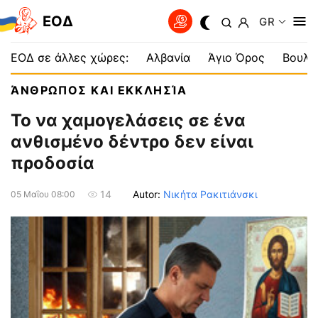
EOΔ
GR
ΕΟΔ σε άλλες χώρες:
Αλβανία
Άγιο Όρος
Βουλγ
ΆΝΘΡΩΠΟΣ ΚΑΙ ΕΚΚΛΗΣΊΑ
Το να χαμογελάσεις σε ένα
ανθισμένο δέντρο δεν είναι
προδοσία
Autor:
Νικήτα Ρακιτιάνσκι
14
05 Μαΐου 08:00