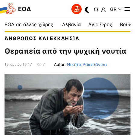
EOΔ
GR
ΕΟΔ σε άλλες χώρες:
Αλβανία
Άγιο Όρος
Βουλγ
ΆΝΘΡΩΠΟΣ ΚΑΙ ΕΚΚΛΗΣΊΑ
Θεραπεία από την ψυχική ναυτία
Autor:
Νικήτα Ρακιτιάνσκι
7
15 Ιουνίου 15:47